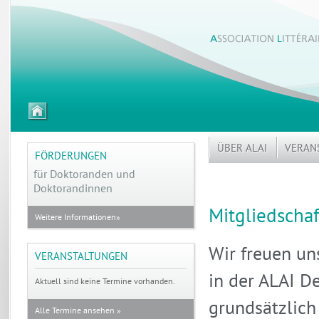
zur
Startseite
ÜBER ALAI
VERAN
FÖRDERUNGEN
für Doktoranden
und
Doktorandinnen
Mitgliedschaf
Weitere Informationen»
Wir freuen uns
VERANSTALTUNGEN
in der ALAI D
Aktuell sind keine Termine vorhanden.
grundsätzlich
Alle Termine ansehen »